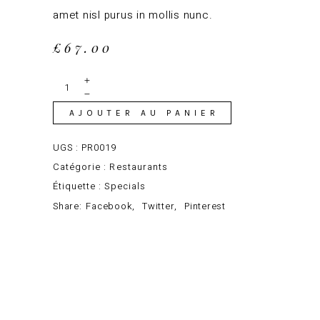
amet nisl purus in mollis nunc.
£
67.00
Beet Dip
& Eggs
quantity
AJOUTER AU PANIER
UGS :
PR0019
Catégorie :
Restaurants
Étiquette :
Specials
Share:
Facebook
Twitter
Pinterest