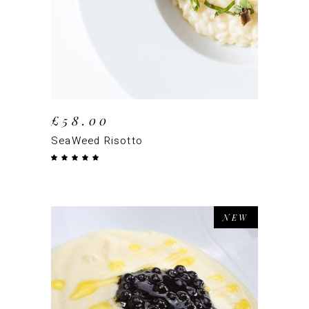
£
58.00
SeaWeed Risotto
Note
5.00
sur 5
NEW