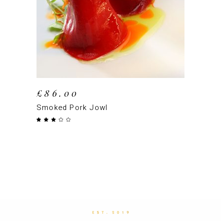
AJOUTER AU PANIER
£
86.00
Smoked Pork Jowl
Note
3.00
sur
5