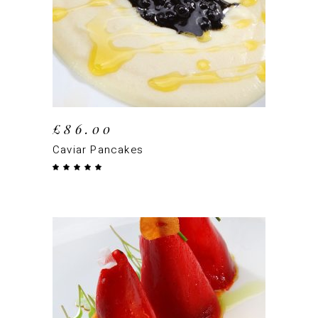
AJOUTER AU PANIER
£
86.00
Caviar Pancakes
Note
5.00
sur 5